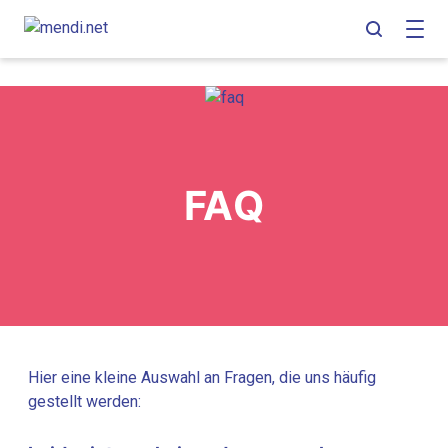
Skip
Skip
Skip
to
to
to
main
content
footer
navigation
FAQ
Hier eine kleine Auswahl an Fragen, die uns häufig
gestellt werden: