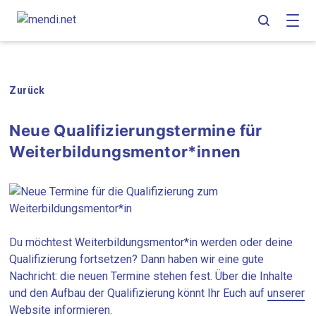
Skip
Skip
Skip
to
to
to
main
content
footer
navigation
Zurück
Neue Qualifizierungstermine für
Weiterbildungsmentor*innen
Du möchtest Weiterbildungsmentor*in werden oder deine
Qualifizierung fortsetzen? Dann haben wir eine gute
Nachricht: die neuen Termine stehen fest. Über die Inhalte
und den Aufbau der Qualifizierung könnt Ihr Euch auf
unserer
Website
informieren.