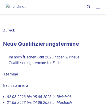
Skip
Skip
Skip
to
to
to
main
content
footer
navigation
Zurück
Neue Qualifizierungstermine
Im noch frischen Jahr 2023 haben wir neue
Qualifizierungstermine für Euch!
Termine
Basisseminare:
02.05.2023 bis 05.05.2023 in Bielefeld
21.08.2023 bis 24.08.2023 in Mosbach