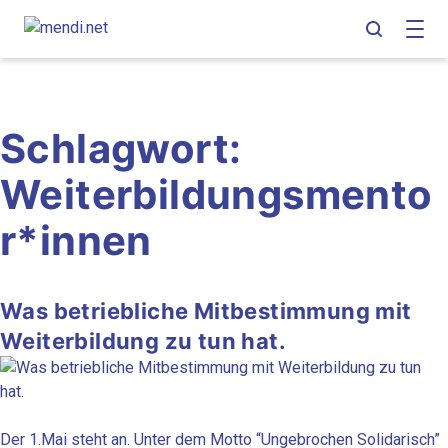
Skip
Skip
Skip
to
to
to
main
content
footer
navigation
Schlagwort:
Weiterbildungsmento
r*innen
Was betriebliche Mitbestimmung mit
Weiterbildung zu tun hat.
Der 1.Mai steht an. Unter dem Motto
“Ungebrochen Solidarisch”