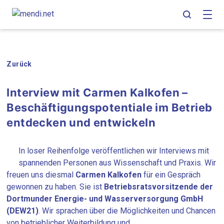
Skip
Skip
Skip
to
to
to
main
content
footer
navigation
Zurück
Interview mit Carmen Kalkofen –
Beschäftigungspotentiale im Betrieb
entdecken und entwickeln
In loser Reihenfolge veröffentlichen wir Interviews mit
spannenden Personen aus Wissenschaft und Praxis. Wir
freuen uns diesmal
Carmen Kalkofen
für ein Gespräch
gewonnen zu haben. Sie ist
Betriebsratsvorsitzende der
Dortmunder Energie- und Wasserversorgung GmbH
(DEW21)
. Wir sprachen über die Möglichkeiten und Chancen
von betrieblicher Weiterbildung und