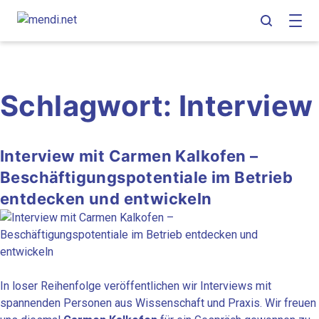
Skip
Skip
Skip
to
to
to
main
content
footer
navigation
Schlagwort:
Interview
Interview mit Carmen Kalkofen –
Beschäftigungspotentiale im Betrieb
entdecken und entwickeln
In loser Reihenfolge veröffentlichen wir Interviews mit
spannenden Personen aus Wissenschaft und Praxis. Wir freuen