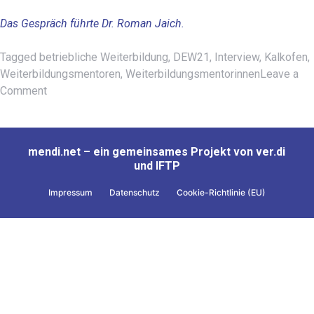
Das Gespräch führte Dr. Roman Jaich.
Tagged
betriebliche Weiterbildung
,
DEW21
,
Interview
,
Kalkofen
,
Weiterbildungsmentoren
,
Weiterbildungsmentorinnen
Leave a
on
Comment
Interview
mit
Carmen
mendi.net – ein gemeinsames Projekt von ver.di
Kalkofen
und IFTP
–
Beschäftigungspotentiale
Impressum
Datenschutz
Cookie-Richtlinie (EU)
im
Betrieb
entdecken
und
entwickeln