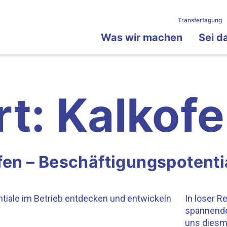
Transfertagung
Was wir machen
Sei d
rt:
Kalkof
fen – Beschäftigungspotenti
In loser R
spannende
uns diesm