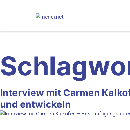
Skip
Skip
Skip
to
to
to
main
content
footer
navigation
Schlagwo
Interview mit Carmen Kalko
und entwickeln