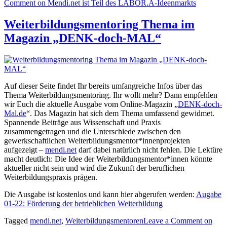
Comment
on Mendi.net ist Teil des LABOR.A-Ideenmarkts
Weiterbildungsmentoring Thema im
Magazin „DENK-doch-MAL“
Auf dieser Seite findet Ihr bereits umfangreiche Infos über das
Thema Weiterbildungsmentoring. Ihr wollt mehr? Dann empfehlen
wir Euch die aktuelle Ausgabe vom Online-Magazin „
DENK-doch-
Mal.de
“. Das Magazin hat sich dem Thema umfassend gewidmet.
Spannende Beiträge aus Wissenschaft und Praxis
zusammengetragen und die Unterschiede zwischen den
gewerkschaftlichen Weiterbildungsmentor*innenprojekten
aufgezeigt –
mendi.net
darf dabei natürlich nicht fehlen. Die Lektüre
macht deutlich: Die Idee der Weiterbildungsmentor*innen könnte
aktueller nicht sein und wird die Zukunft der beruflichen
Weiterbildungspraxis prägen.
Die Ausgabe ist kostenlos und kann hier abgerufen werden:
Augabe
01-22: Förderung der betrieblichen Weiterbildung
Tagged
mendi.net
,
Weiterbildungsmentoren
Leave a Comment
on