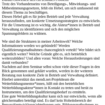
Trotz des Vorhandenseins von Beteiligungs-, Mitwirkungs- und
Mitbestimmungsgesetzen, fehlt ein Hebel, um sich umfassend mit
diesem Thema zu beschäftigen.
Diesen Hebel gilt es für jeden Betrieb und jede Verwaltung
herauszufinden, um konkrete Umsetzungsstrategien zu entwickeln.
Für die Umsetzung ist es wichtig, die Akteur*innen in Betrieb und
Verwaltung zu identifizieren und sich den möglichen
Spannungsfeldern zu widmen.
Wie sind die Strukturen in meiner Arbeitswelt? Welche
Informationen werden wo gebündelt? Werden
Qualifizierungsmaßnahmen chancengleich verteilt? Wer bildet sich
eigentlich weiter? Welche Gründe gibt es, sich betrieblich
weiterzubilden? Und allen voran: Welche Herausforderungen sind
damit verbunden?
Nachdem auf dem Seminar selbst schon viele dieser Fragen in den
Blick genommen und geklärt wurden, werden in der weiteren
Beratung nun konkrete Ziele in Betrieb und Verwaltung definiert.
Hierbei unterstützt das mendi.net-Projektteam die
Weiterbildungsmentor*innen, hilft mit den betrieblichen
Weiterbildungsakteur*innen in Kontakt zu treten und berät zu
Instrumenten, um den Qualifizierungsbedarf zu ermitteln.
Eine gute Weiterbildungskultur kann sich nur entwickeln, wenn alle
gleichermaßen beteiligt sind. Es darf kein Hoheitsbereich der
Personal(entwicklungs)abteilungen sein, Bildungsmaßnahmen zu